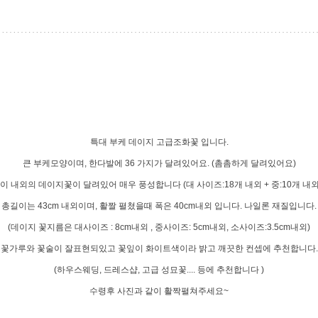
특대 부케 데이지 고급조화꽃 입니다.
큰 부케모양이며, 한다발에 36 가지가 달려있어요. (촘촘하게 달려있어요)
이 내외의 데이지꽃이 달려있어 매우 풍성합니다 (대 사이즈:18개 내외 + 중:10개 내외 + 
총길이는 43cm 내외이며, 활짤 펼쳤을때 폭은 40cm내외 입니다. 나일론 재질입니다.
(데이지 꽃지름은 대사이즈 : 8cm내외 , 중사이즈: 5cm내외, 소사이즈:3.5cm내외)
꽃가루와 꽃술이 잘표현되있고 꽃잎이 화이트색이라 밝고 깨끗한 컨셉에 추천합니다.
(하우스웨딩, 드레스샵, 고급 성묘꽃.... 등에 추천합니다 )
수령후 사진과 같이 활짝펼쳐주세요~