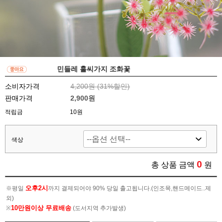
민들레 홀씨가지 조화꽃
소비자가격
4,200원 (
31
%할인)
판매가격
2,900원
적립금
10원
색상
0
총 상품 금액
원
오후2시
※평일
까지 결제되어야 90% 당일 출고됩니다.(인조목,핸드메이드..제
외)
10만원이상 무료배송
※
(도서지역 추가발생)