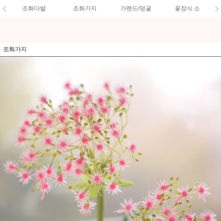
조화다발
조화가지
가랜드/덩굴
꽃장식 소
조화가지