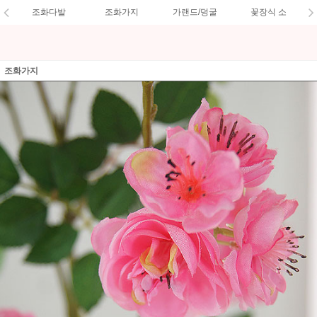
조화다발
조화가지
가랜드/덩굴
꽃장식 소
조화가지