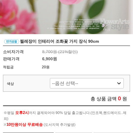
찔레장미 인테리어 조화꽃 가지 장식 90cm
소비자가격
8,700원 (
21
%할인)
판매가격
6,900원
적립금
20원
색상
0
총 상품 금액
원
오후2시
※평일
까지 결제되어야 90% 당일 출고됩니다.(인조목,핸드메이드..제
외)
10만원이상 무료배송
※
(도서지역 추가발생)