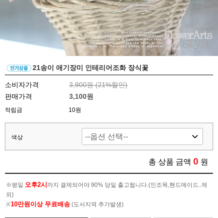
21송이 애기장미 인테리어조화 장식꽃
소비자가격
3,900원 (
21
%할인)
판매가격
3,100원
적립금
10원
색상
0
총 상품 금액
원
오후2시
※평일
까지 결제되어야 90% 당일 출고됩니다.(인조목,핸드메이드..제
외)
10만원이상 무료배송
※
(도서지역 추가발생)