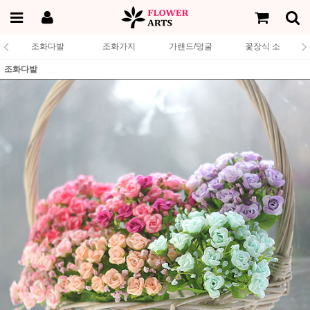
조화다발
조화가지
가랜드/덩굴
꽃장식 소
조화다발