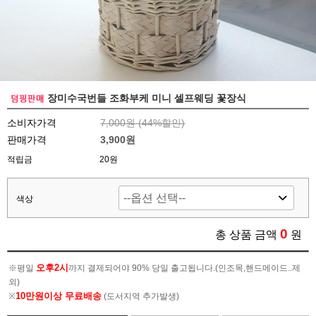
장미수국번들 조화부케 미니 셀프웨딩 꽃장식
소비자가격
7,000원 (
44
%할인)
판매가격
3,900원
적립금
20원
색상
0
총 상품 금액
원
오후2시
※평일
까지 결제되어야 90% 당일 출고됩니다.(인조목,핸드메이드..제
외)
10만원이상 무료배송
※
(도서지역 추가발생)