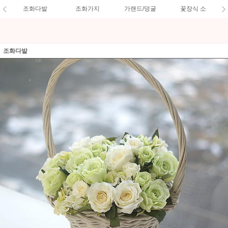
조화다발
조화가지
가랜드/덩굴
꽃장식 소
조화다발