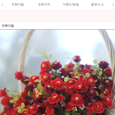
조화다발
조화가지
가랜드/덩굴
꽃장식 소
조화다발