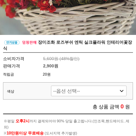
장미조화 로즈부쉬 엔틱 실크플라워 인테리어꽃장
식
소비자가격
5,600원 (
48
%할인)
판매가격
2,900원
적립금
20원
색상
0
총 상품 금액
원
오후2시
※평일
까지 결제되어야 90% 당일 출고됩니다.(인조목,핸드메이드..제
외)
10만원이상 무료배송
※
(도서지역 추가발생)