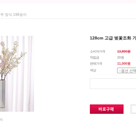
무 장식 198송이
128cm 고급 벚꽃조화 
소비자가격
13,800원
적립금
20원
판매가격
11,000원
색상
기