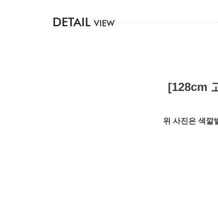
[128c
위 사진은 색깔별