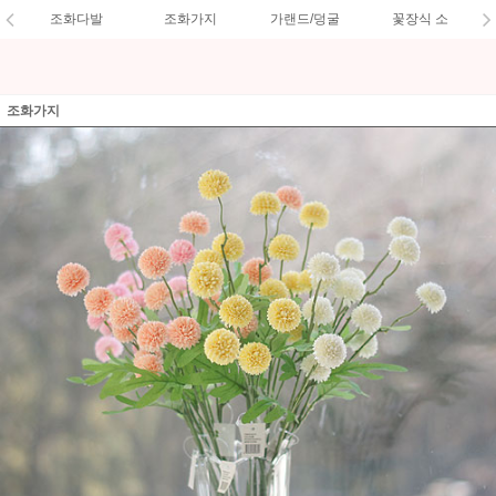
조화다발
조화가지
가랜드/덩굴
꽃장식 소
조화가지