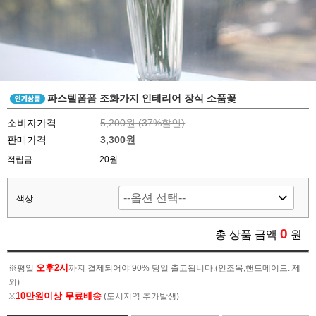
파스텔폼폼 조화가지 인테리어 장식 소품꽃
소비자가격
5,200원 (
37
%할인)
판매가격
3,300원
적립금
20원
색상
0
총 상품 금액
원
오후2시
※평일
까지 결제되어야 90% 당일 출고됩니다.(인조목,핸드메이드..제
외)
10만원이상 무료배송
※
(도서지역 추가발생)