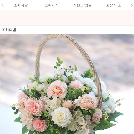
조화다발
조화가지
가랜드/덩굴
꽃장식 소
조화다발