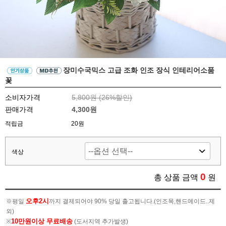
장미수국믹스 고급 조화 인조 장식 인테리어소품
꽃
소비자가격
5,800원 (
26
%할인)
판매가격
4,300원
적립금
20원
색상
0
총 상품 금액
원
오후2시
※평일
까지 결제되어야 90% 당일 출고됩니다.(인조목,핸드메이드..제
외)
10만원이상 무료배송
※
(도서지역 추가발생)