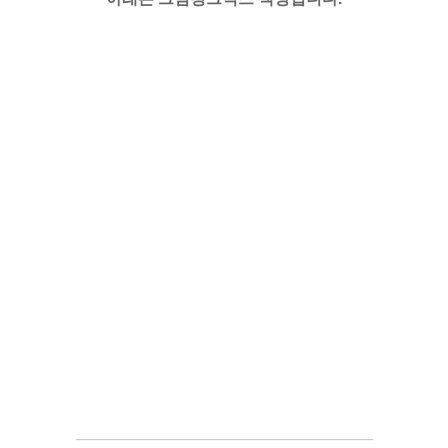
─────────────────────
───
───