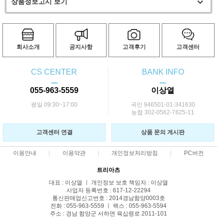
상품정보고시 보기
회사소개
공지사항
고객후기
고객센터
CS CENTER
BANK INFO
ㅡ
ㅡ
055-963-5559
이상열
평일 09:30~17:00
국민 946501-01-341630
농협 302-0562-7825-11
고객센터 연결
상품 문의 게시판
이용안내
이용약관
개인정보처리방침
PC버전
트리아츠
대표 : 이상열 ㅣ 개인정보 보호 책임자 : 이상열
사업자 등록번호 : 617-12-22294
통신판매업신고번호 : 2014경남함양0003호
전화 : 055-963-5559 ㅣ 팩스 : 055-963-5594
주소 : 경남 함양군 서하면 육십령로 2011-101