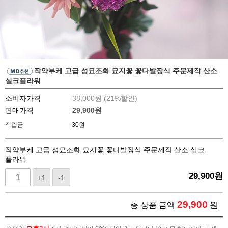
작약부케 고급 성묘조화 묘지꽃 꽃다발장식 주문제작 산소
실크플라워
소비자가격
38,000원 (
21
%할인)
판매가격
29,900
원
적립금
30원
작약부케 고급 성묘조화 묘지꽃 꽃다발장식 주문제작 산소 실크
플라워
29,900
원
+1
-1
29,900
총 상품 금액
원