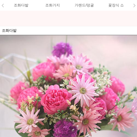
조화다발
조화가지
가랜드/덩굴
꽃장식 소
조화다발