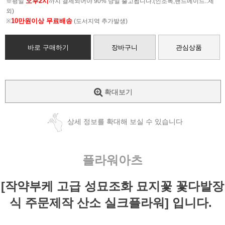
오후2시
※평일
까지 결제되어야 90% 당일 출고됩니다.(인조목,핸드메이드..제
외)
10만원이상 무료배송
※
(도서지역 추가발생)
바로 구매하기
장바구니
관심상품
확대보기
상세 정보를 확대해 보실 수 있습니다
플라워아츠
[작약부케 고급 성묘조화 묘지꽃 꽃다발장
식 주문제작 산소 실크플라워] 입니다.