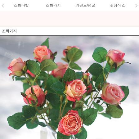
조화다발
조화가지
가랜드/덩굴
꽃장식 소
조화가지