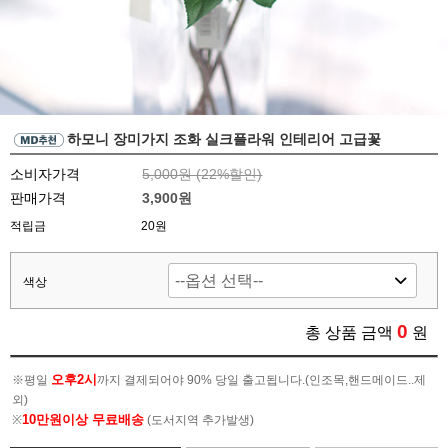
하모니 장미가지 조화 실크플라워 인테리어 고급꽃
소비자가격
5,000원 (
22
%할인)
판매가격
3,900원
적립금
20원
색상
0
총 상품 금액
원
오후2시
※평일
까지 결제되어야 90% 당일 출고됩니다.(인조목,핸드메이드..제
외)
10만원이상 무료배송
※
(도서지역 추가발생)