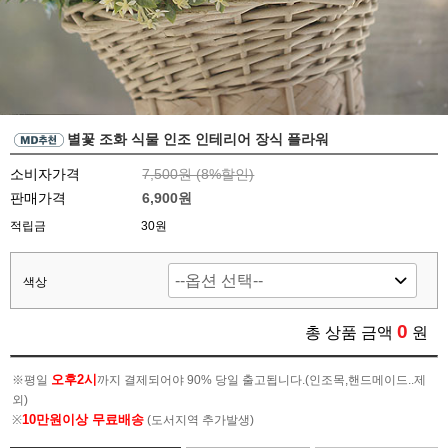
별꽃 조화 식물 인조 인테리어 장식 플라워
소비자가격
7,500원 (
8
%할인)
판매가격
6,900원
적립금
30원
색상
0
총 상품 금액
원
오후2시
※평일
까지 결제되어야 90% 당일 출고됩니다.(인조목,핸드메이드..제
외)
10만원이상 무료배송
※
(도서지역 추가발생)