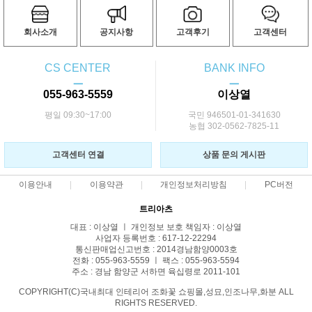
회사소개
공지사항
고객후기
고객센터
CS CENTER
BANK INFO
ㅡ
ㅡ
055-963-5559
이상열
평일 09:30~17:00
국민 946501-01-341630
농협 302-0562-7825-11
고객센터 연결
상품 문의 게시판
이용안내
이용약관
개인정보처리방침
PC버전
트리아츠
대표 : 이상열 ㅣ 개인정보 보호 책임자 : 이상열
사업자 등록번호 : 617-12-22294
통신판매업신고번호 : 2014경남함양0003호
전화 : 055-963-5559 ㅣ 팩스 : 055-963-5594
주소 : 경남 함양군 서하면 육십령로 2011-101
COPYRIGHT(C)국내최대 인테리어 조화꽃 쇼핑몰,성묘,인조나무,화분 ALL
RIGHTS RESERVED.