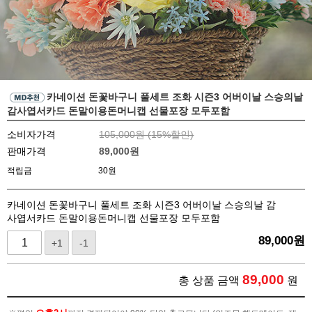
카네이션 돈꽃바구니 풀세트 조화 시즌3 어버이날 스승의날
감사엽서카드 돈말이용돈머니캡 선물포장 모두포함
소비자가격
105,000원 (
15
%할인)
판매가격
89,000
원
적립금
30원
카네이션 돈꽃바구니 풀세트 조화 시즌3 어버이날 스승의날 감
사엽서카드 돈말이용돈머니캡 선물포장 모두포함
89,000
원
+1
-1
89,000
총 상품 금액
원