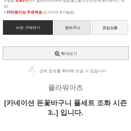
오후2시
※평일
까지 결제되어야 90% 당일 출고됩니다.(인조목,핸드메이드..제
외)
10만원이상 무료배송
※
(도서지역 추가발생)
바로 구매하기
장바구니
관심상품
확대보기
상세 정보를 확대해 보실 수 있습니다
플라워아츠
[카네이션 돈꽃바구니 풀세트 조화 시즌
3..] 입니다.