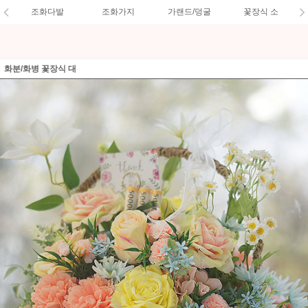
조화다발
조화가지
가랜드/덩굴
꽃장식 소
화분/화병 꽃장식 대