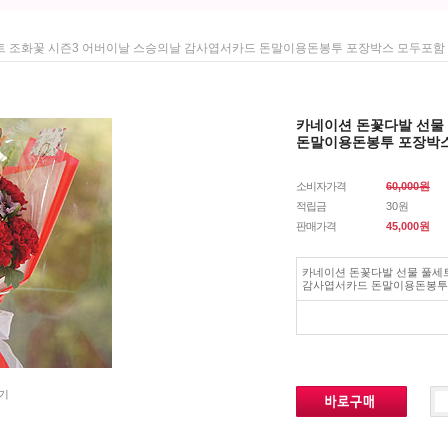
트 조화꽃 시즌3 어버이날 스승의날 감사엽서카드 돈말이용돈봉투 포장박스 모두포함
카네이션 돈꽃다발 선물
돈말이용돈봉투 포장박
소비자가격
60,000원
적립금
30원
판매가격
45,000
원
카네이션 돈꽃다발 선물 풀세
감사엽서카드 돈말이용돈봉투
기