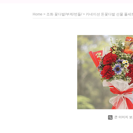
>
> 카네이션 돈꽃다발 선물 풀세
Home
조화 꽃다발/부케/번들/
큰 이미지 보