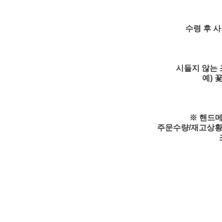
수령 후 
시들지 않는 
예) 
※ 핸드메
주문수량/재고상황/