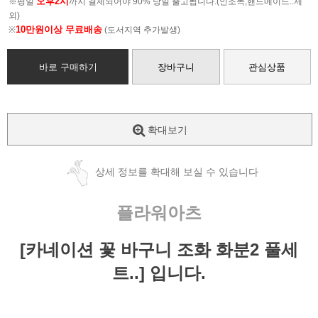
오후2시
※평일
까지 결제되어야 90% 당일 출고됩니다.(인조목,핸드메이드..제
외)
10만원이상 무료배송
※
(도서지역 추가발생)
바로 구매하기
장바구니
관심상품
확대보기
상세 정보를 확대해 보실 수 있습니다
플라워아츠
[카네이션 꽃 바구니 조화 화분2 풀세
트..] 입니다.