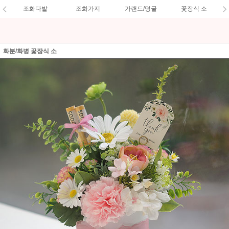
조화다발
조화가지
가랜드/덩굴
꽃장식 소
화분/화병 꽃장식 소