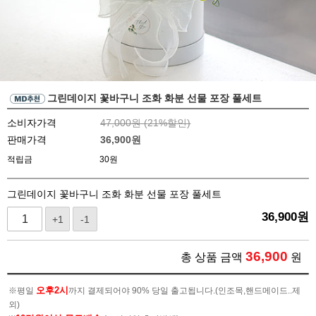
그린데이지 꽃바구니 조화 화분 선물 포장 풀세트
소비자가격
47,000원 (
21
%할인)
판매가격
36,900
원
적립금
30원
그린데이지 꽃바구니 조화 화분 선물 포장 풀세트
36,900
원
+1
-1
36,900
총 상품 금액
원
오후2시
※평일
까지 결제되어야 90% 당일 출고됩니다.(인조목,핸드메이드..제
외)