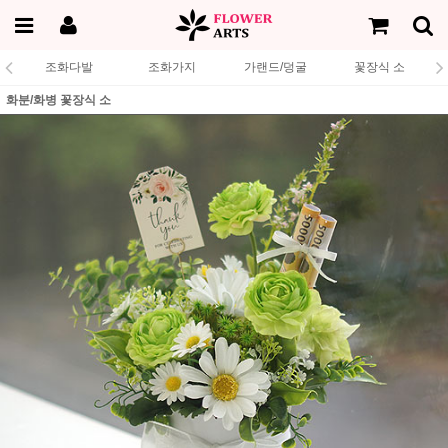
조화다발
조화가지
가랜드/덩굴
꽃장식 소
화분/화병 꽃장식 소