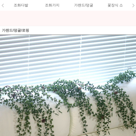
조화다발
조화가지
가랜드/덩굴
꽃장식 소
가랜드/덩굴/로핑