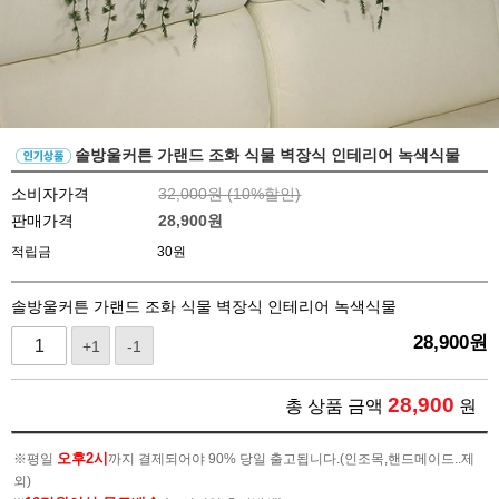
솔방울커튼 가랜드 조화 식물 벽장식 인테리어 녹색식물
소비자가격
32,000원 (
10
%할인)
판매가격
28,900
원
적립금
30원
솔방울커튼 가랜드 조화 식물 벽장식 인테리어 녹색식물
28,900
원
+1
-1
28,900
총 상품 금액
원
오후2시
※평일
까지 결제되어야 90% 당일 출고됩니다.(인조목,핸드메이드..제
외)