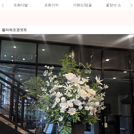
조화다발
조화가지
가랜드/덩굴
꽃장식 소
플라워조경셋트