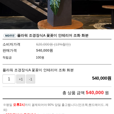
플라워 조경장식A 꽃꽂이 인테리어 조화 화분
소비자가격
620,000원 (
13
%할인)
판매가격
540,000
원
적립금
100원
플라워 조경장식A 꽃꽂이 인테리어 조화 화분
540,000
원
+1
-1
540,000
총 상품 금액
원
오후2시
※평일
까지 결제되어야 90% 당일 출고됩니다.(인조목,핸드메이드..제
외)