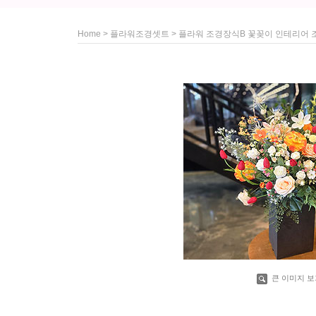
>
> 플라워 조경장식B 꽃꽂이 인테리어 
Home
플라워조경셋트
큰 이미지 보