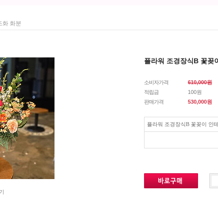
조화 화분
플라워 조경장식B 꽃꽂
소비자가격
610,000원
적립금
100원
판매가격
530,000
원
플라워 조경장식B 꽃꽂이 인
기