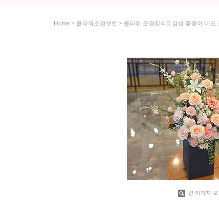
>
> 플라워 조경장식D 감성 꽃꽂이 데
Home
플라워조경셋트
큰 이미지 보