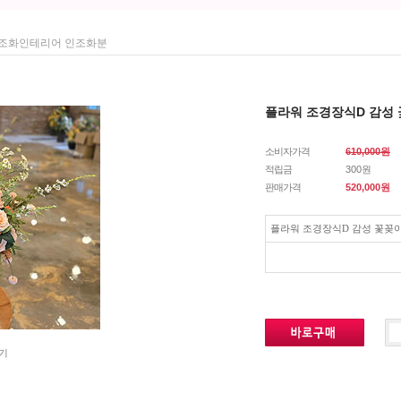
코 조화인테리어 인조화분
플라워 조경장식D 감성
소비자가격
610,000원
적립금
300원
판매가격
520,000
원
플라워 조경장식D 감성 꽃꽂
기