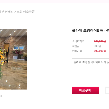
 화분 인테리어조화 예술작품
플라워 조경장식E 해바
소비자가격
660,000원
적립금
300원
판매가격
590,000
원
플라워 조경장식E 해바라기 
기