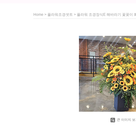
>
> 플라워 조경장식E 해바라기 꽃꽂이
Home
플라워조경셋트
큰 이미지 보