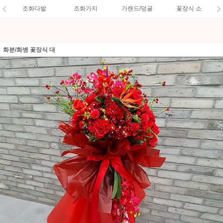
조화다발
조화가지
가랜드/덩굴
꽃장식 소
화분/화병 꽃장식 대