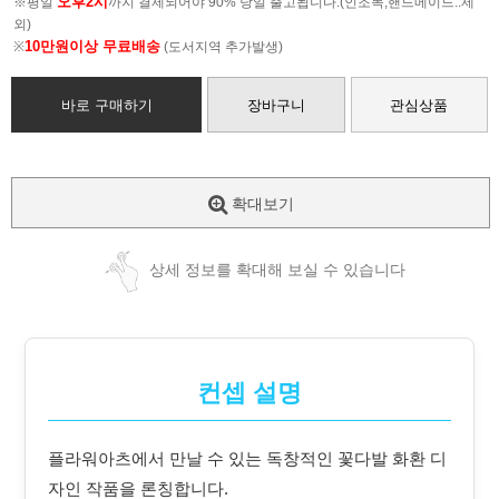
오후2시
※평일
까지 결제되어야 90% 당일 출고됩니다.(인조목,핸드메이드..제
외)
10만원이상 무료배송
※
(도서지역 추가발생)
바로 구매하기
장바구니
관심상품
확대보기
상세 정보를 확대해 보실 수 있습니다
컨셉 설명
플라워아츠에서 만날 수 있는 독창적인 꽃다발 화환 디
자인 작품을 론칭합니다.