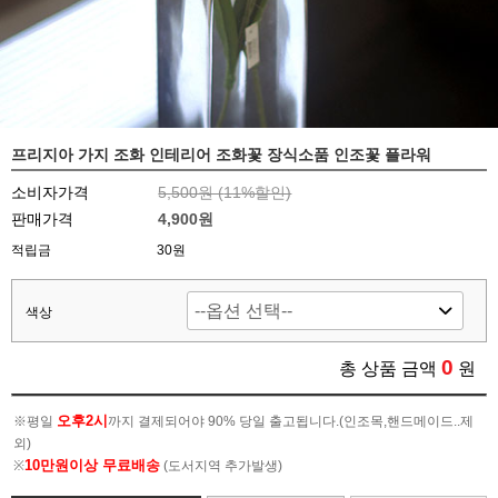
프리지아 가지 조화 인테리어 조화꽃 장식소품 인조꽃 플라워
소비자가격
5,500원 (
11
%할인)
판매가격
4,900원
적립금
30원
색상
0
총 상품 금액
원
오후2시
※평일
까지 결제되어야 90% 당일 출고됩니다.(인조목,핸드메이드..제
외)
10만원이상 무료배송
※
(도서지역 추가발생)