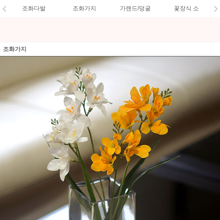
조화다발
조화가지
가랜드/덩굴
꽃장식 소
조화가지