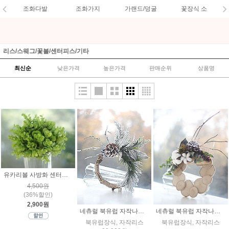
조화다발
조화가지
가랜드/덩굴
꽃장식 소
리스/스웨그/꽃볼/센터피스/기타
최신순
낮은가격
높은가격
판매순위
상품명
유카리볼 사방화 센터피스 조화
4,500원
(36%할인)
2,900원
네츄럴 북유럽 자작나무 리스장식 B
네츄럴 북유럽 자작나무 리스장식 A
북유럽장식, 자작리스
북유럽장식, 자작리스