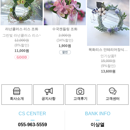
라넌큘러스 리스 조화
수국캔들링 조화
그린빛 라넌큘러스 리스~
2,900원
12,000원
(34%할인)
(8%할인)
1,900원
목화리스 인테리어장식 시즌4
11,000원
인기상품!!
15,000원
(9%할인)
13,600원
회사소개
공지사항
고객후기
고객센터
CS CENTER
BANK INFO
ㅡ
ㅡ
055-963-5559
이상열